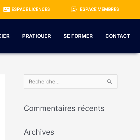
ESPACE LICENCES
ESPACE MEMBRES
CIER
PRATIQUER
SE FORMER
CONTACT
R
e
c
Commentaires récents
h
e
Archives
r