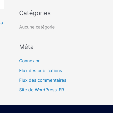
c
Catégories
h
→
e
Aucune catégorie
r
Méta
:
Connexion
Flux des publications
Flux des commentaires
Site de WordPress-FR