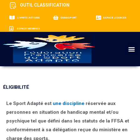
OUTIL CLASSIFICATION
LIVRETS AUTISME
IDEMASPORT
ESPACE LICENCES
ESPACE MEMBRES
M
ÉLIGIBILITÉ
Le Sport Adapté est
une discipline
réservée aux
personnes en situation de handicap mental et/ou
psychique tel que défini dans les statuts de la FFSA et
conformément à sa délégation reçue du ministère en
charge des sports.