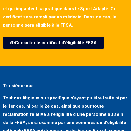
et qui impactent sa pratique dans le Sport Adapté. Ce
certificat sera rempli par un médecin. Dans ce cas, la
personne sera éligible à la FFSA.
Consulter le certificat d'éligibilité FFSA
Troisième cas :
Tout cas litigieux ou spécifique
n’ayant pu être traité ni par
le 1er cas, ni par le 2e cas, ainsi que pour toute
réclamation relative à l’éligibilité d’une personne au sein
de la FFSA, sera examiné par
une commission d’éligibilité
nationale FFSA
qui donnera, après instruction et examen