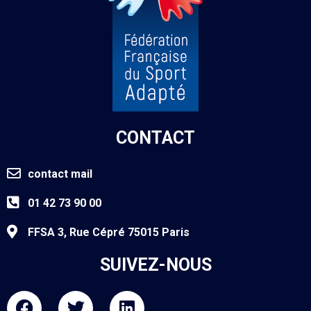
CONTACT
contact mail
01 42 73 90 00
FFSA 3, Rue Cépré 75015 Paris
SUIVEZ-NOUS
F
T
L