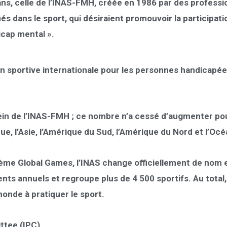
ans, celle de
l’INAS-FMH, créée en 1986
par des professi
és dans le sport, qui désiraient promouvoir la participati
icap mental ».
ion sportive internationale pour les personnes handicapé
sein de l’INAS-FMH ; ce nombre n’a cessé d’augmenter po
ique, l’Asie, l’Amérique du Sud, l’Amérique du Nord et l’Océ
 5ème Global Games,
l’INAS change officiellement de nom e
ents annuels
et regroupe
plus de 4 500 sportifs.
Au total,
onde à pratiquer le sport.
ttee (IPC).