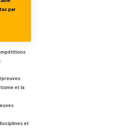
table
tas par
compétitions
:
 épreuves
tisme et la
reuves
isciplines et