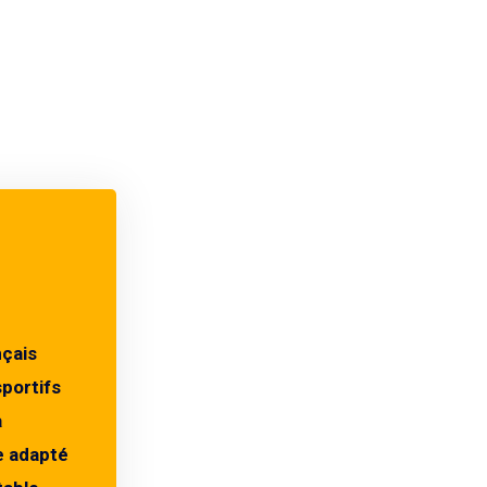
nçais
sportifs
a
e adapté