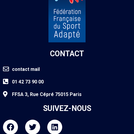
CONTACT
contact mail
01 42 73 90 00
FFSA 3, Rue Cépré 75015 Paris
SUIVEZ-NOUS
F
T
L
a
w
i