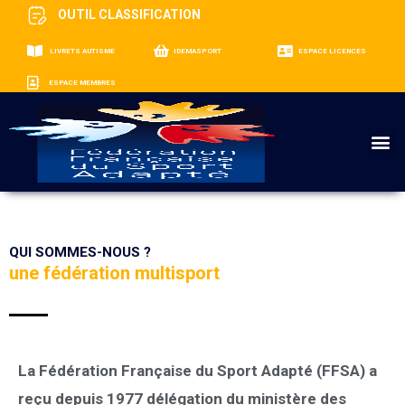
OUTIL CLASSIFICATION
LIVRETS AUTISME
IDEMASPORT
ESPACE LICENCES
ESPACE MEMBRES
M
QUI SOMMES-NOUS ?
une fédération multisport
La Fédération Française du Sport Adapté (FFSA) a
reçu depuis 1977 délégation du ministère des