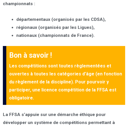
championnats :
départementaux
(organisés par les CDSA),
régionaux
(organisés par les Ligues),
nationaux
(championnats de France).
Bon à savoir !
Les compétitions sont toutes
règlementées
et
ouvertes à toutes les catégories d’âge (en fonction
du règlement de la discipline). Pour pourvoir y
participer, une licence compétition de la FFSA est
obligatoire.
La FFSA s’appuie sur
une démarche éthique
pour
développer un système de compétitions permettant à