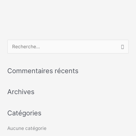
R
e
c
Commentaires récents
h
e
Archives
r
c
Catégories
h
e
Aucune catégorie
r