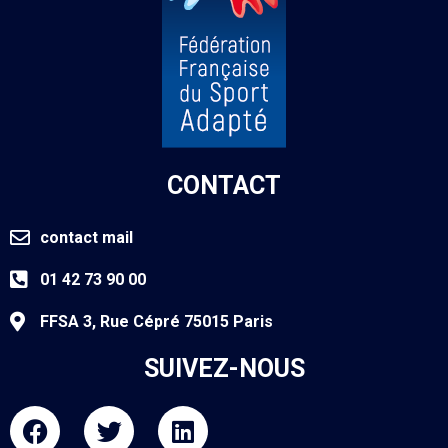
CONTACT
contact mail
01 42 73 90 00
FFSA 3, Rue Cépré 75015 Paris
SUIVEZ-NOUS
F
T
L
a
w
i