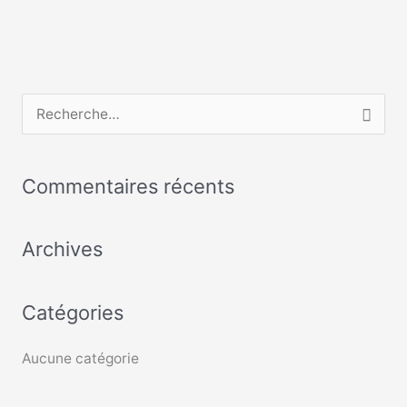
R
e
c
Commentaires récents
h
e
Archives
r
c
Catégories
h
e
Aucune catégorie
r