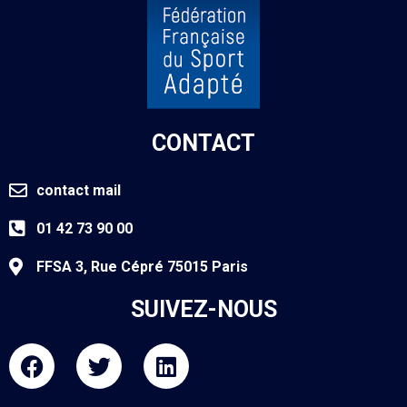
CONTACT
contact mail
01 42 73 90 00
FFSA 3, Rue Cépré 75015 Paris
SUIVEZ-NOUS
F
T
L
a
w
i
c
i
n