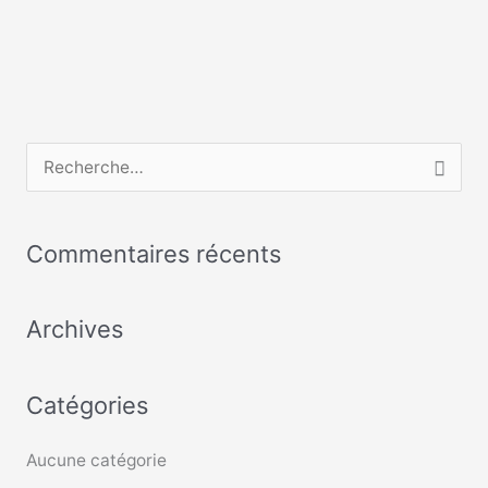
R
e
c
Commentaires récents
h
e
Archives
r
c
Catégories
h
e
Aucune catégorie
r