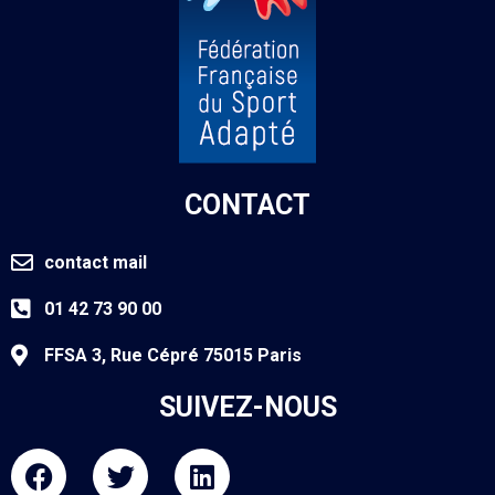
CONTACT
contact mail
01 42 73 90 00
FFSA 3, Rue Cépré 75015 Paris
SUIVEZ-NOUS
F
T
L
a
w
i