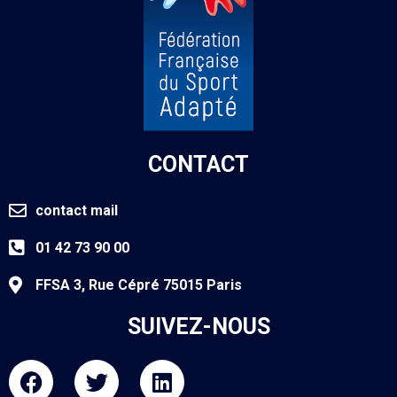
CONTACT
contact mail
01 42 73 90 00
FFSA 3, Rue Cépré 75015 Paris
SUIVEZ-NOUS
F
T
L
a
w
i