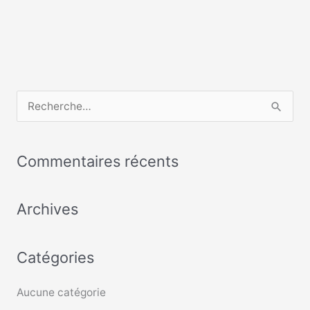
R
e
c
Commentaires récents
h
e
Archives
r
c
Catégories
h
e
Aucune catégorie
r