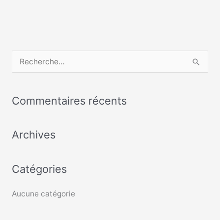
R
e
c
Commentaires récents
h
e
Archives
r
c
Catégories
h
e
Aucune catégorie
r