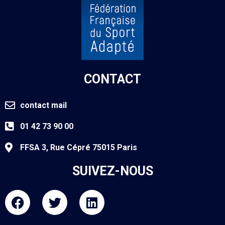
CONTACT
contact mail
01 42 73 90 00
FFSA 3, Rue Cépré 75015 Paris
SUIVEZ-NOUS
F
T
L
a
w
i
c
i
n