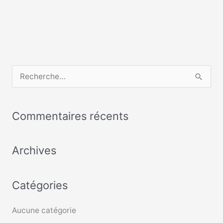
R
e
c
Commentaires récents
h
e
Archives
r
c
Catégories
h
e
Aucune catégorie
r