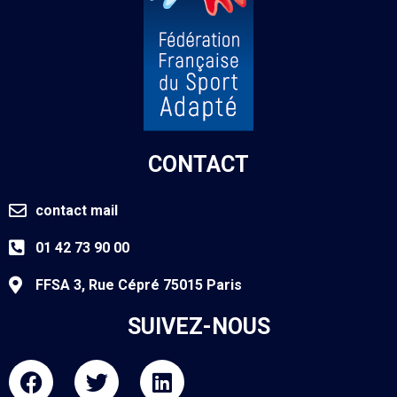
CONTACT
contact mail
01 42 73 90 00
FFSA 3, Rue Cépré 75015 Paris
SUIVEZ-NOUS
F
T
L
a
w
i