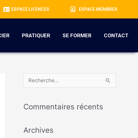
ESPACE LICENCES
ESPACE MEMBRES
CIER
PRATIQUER
SE FORMER
CONTACT
R
e
c
Commentaires récents
h
e
Archives
r