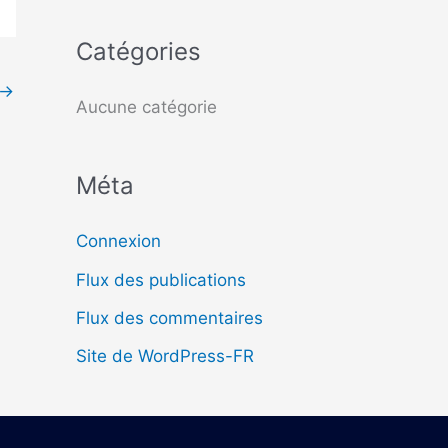
c
Catégories
h
→
e
Aucune catégorie
r
Méta
:
Connexion
Flux des publications
Flux des commentaires
Site de WordPress-FR