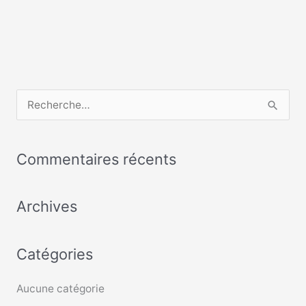
R
e
c
Commentaires récents
h
e
Archives
r
c
Catégories
h
e
Aucune catégorie
r