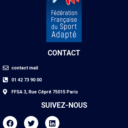
CONTACT
contact mail
01 42 73 90 00
FFSA 3, Rue Cépré 75015 Paris
SUIVEZ-NOUS
F
T
L
a
w
i