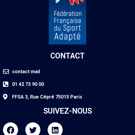
CONTACT
contact mail
01 42 73 90 00
FFSA 3, Rue Cépré 75015 Paris
SUIVEZ-NOUS
F
T
L
a
w
i