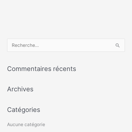
R
e
c
Commentaires récents
h
e
Archives
r
c
Catégories
h
e
Aucune catégorie
r