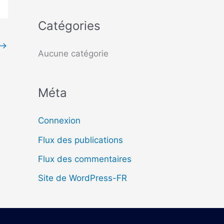
c
Catégories
h
→
e
Aucune catégorie
r
Méta
:
Connexion
Flux des publications
Flux des commentaires
Site de WordPress-FR