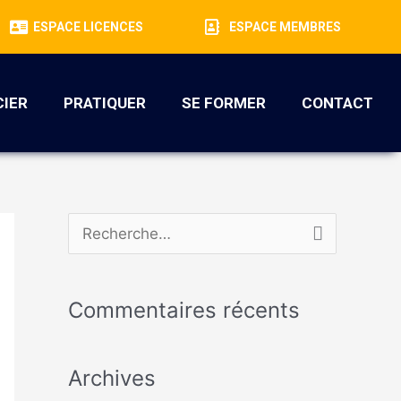
ESPACE LICENCES
ESPACE MEMBRES
CIER
PRATIQUER
SE FORMER
CONTACT
R
e
c
Commentaires récents
h
e
Archives
r