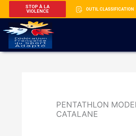
STOP À LA
OUTIL CLASSIFICATION
VIOLENCE
PENTATHLON MODE
CATALANE