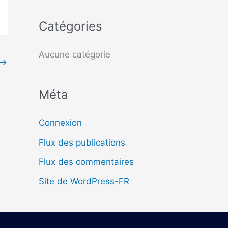
c
Catégories
h
e
Aucune catégorie
→
r
Méta
:
Connexion
Flux des publications
Flux des commentaires
Site de WordPress-FR