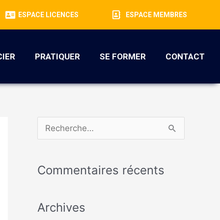
ESPACE LICENCES
ESPACE MEMBRES
CIER
PRATIQUER
SE FORMER
CONTACT
R
e
c
Commentaires récents
h
e
Archives
r