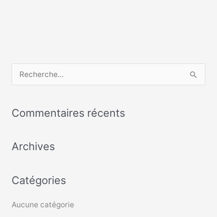
R
e
c
Commentaires récents
h
e
Archives
r
c
Catégories
h
e
Aucune catégorie
r