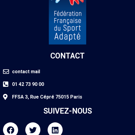
CONTACT
contact mail
01 42 73 90 00
FFSA 3, Rue Cépré 75015 Paris
SUIVEZ-NOUS
F
T
L
a
w
i