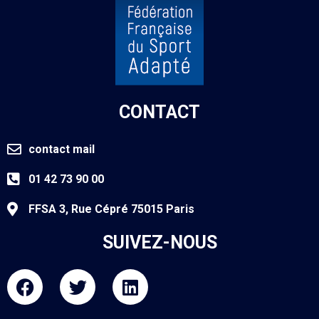
CONTACT
contact mail
01 42 73 90 00
FFSA 3, Rue Cépré 75015 Paris
SUIVEZ-NOUS
F
T
L
a
w
i
c
i
n