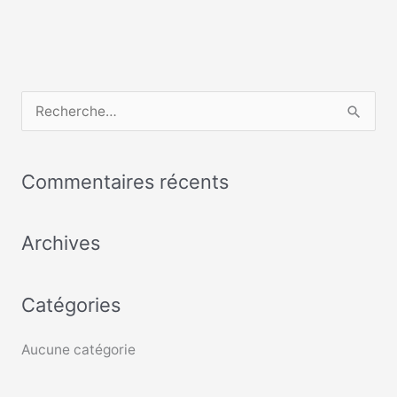
R
e
c
Commentaires récents
h
e
Archives
r
c
Catégories
h
e
Aucune catégorie
r