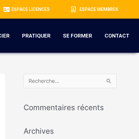
ESPACE LICENCES
ESPACE MEMBRES
CIER
PRATIQUER
SE FORMER
CONTACT
R
e
c
Commentaires récents
h
e
Archives
r