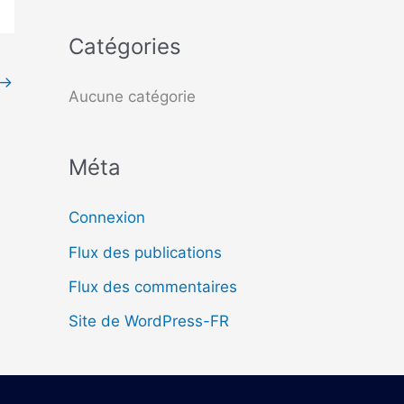
c
Catégories
h
→
e
Aucune catégorie
r
Méta
:
Connexion
Flux des publications
Flux des commentaires
Site de WordPress-FR