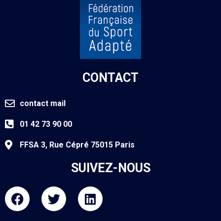
CONTACT
contact mail
01 42 73 90 00
FFSA 3, Rue Cépré 75015 Paris
SUIVEZ-NOUS
F
T
L
a
w
i
c
i
n