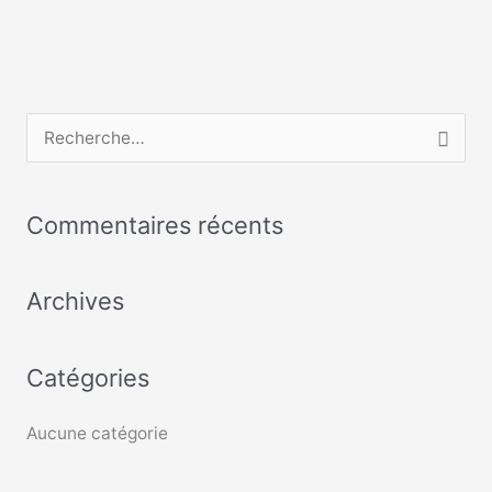
R
e
c
Commentaires récents
h
e
Archives
r
c
Catégories
h
e
Aucune catégorie
r