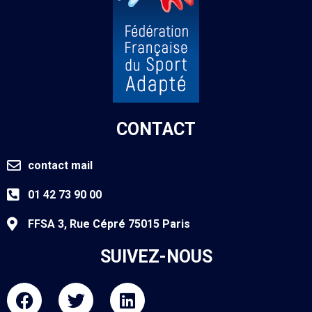
CONTACT
contact mail
01 42 73 90 00
FFSA 3, Rue Cépré 75015 Paris
SUIVEZ-NOUS
F
T
L
a
w
i