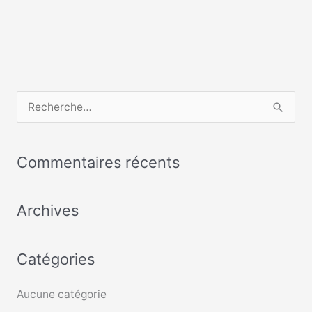
R
e
c
Commentaires récents
h
e
Archives
r
c
Catégories
h
e
Aucune catégorie
r