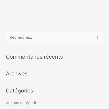
R
e
c
Commentaires récents
h
e
Archives
r
c
Catégories
h
e
Aucune catégorie
r