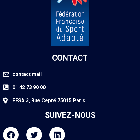
CONTACT
contact mail
01 42 73 90 00
FFSA 3, Rue Cépré 75015 Paris
SUIVEZ-NOUS
F
T
L
a
w
i