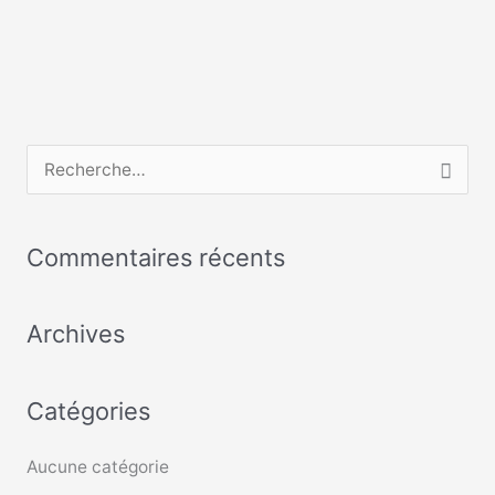
R
e
c
Commentaires récents
h
e
Archives
r
c
Catégories
h
e
Aucune catégorie
r