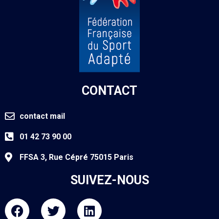
CONTACT
contact mail
01 42 73 90 00
FFSA 3, Rue Cépré 75015 Paris
SUIVEZ-NOUS
F
T
L
a
w
i