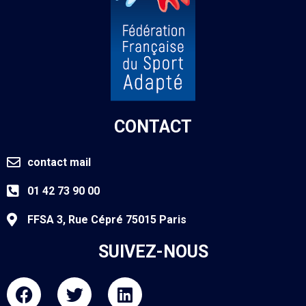
CONTACT
contact mail
01 42 73 90 00
FFSA 3, Rue Cépré 75015 Paris
SUIVEZ-NOUS
F
T
L
a
w
i