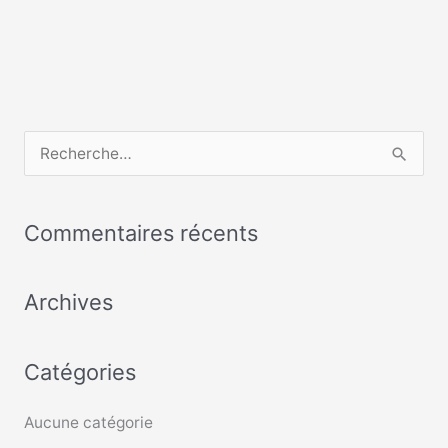
R
e
c
Commentaires récents
h
e
Archives
r
c
Catégories
h
e
Aucune catégorie
r