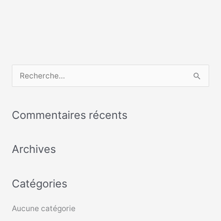
R
e
c
Commentaires récents
h
e
Archives
r
c
Catégories
h
e
Aucune catégorie
r