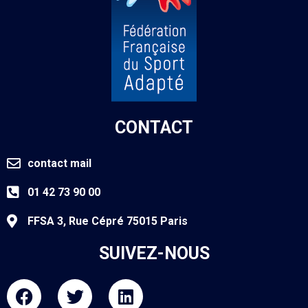
CONTACT
contact mail
01 42 73 90 00
FFSA 3, Rue Cépré 75015 Paris
SUIVEZ-NOUS
F
T
L
a
w
i