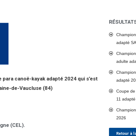
RÉSULTAT
Championn
adapté S
Championn
adulte ad
Championn
 para canoë-kayak adapté 2024 qui s’est
adapté 2
aine-de-Vaucluse (84)
Coupe de 
11 adapté
Championn
2026
igne (CEL).
Retour à l