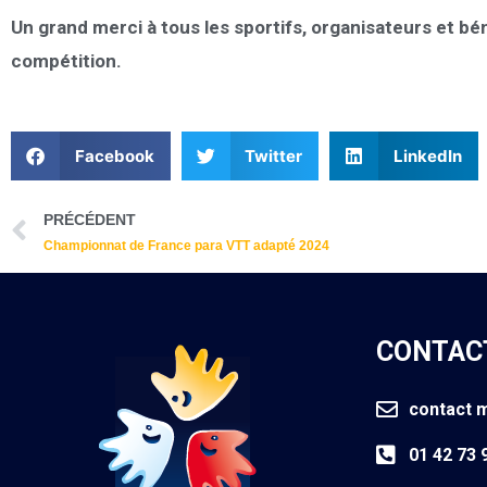
Un grand merci à tous les sportifs, organisateurs et bé
compétition.
Facebook
Twitter
LinkedIn
Précédent
PRÉCÉDENT
Championnat de France para VTT adapté 2024
CONTAC
contact m
01 42 73 