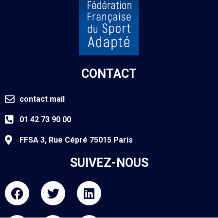
CONTACT
contact mail
01 42 73 90 00
FFSA 3, Rue Cépré 75015 Paris
SUIVEZ-NOUS
F
T
L
a
w
i
c
i
n