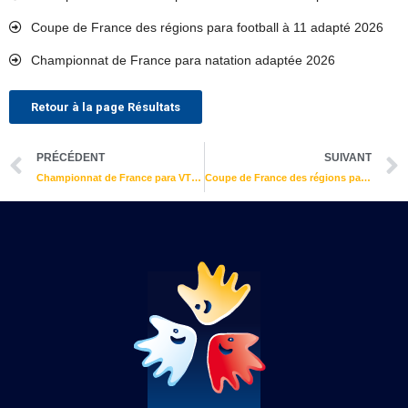
Coupe de France des régions para football à 11 adapté 2026
Championnat de France para natation adaptée 2026
Retour à la page Résultats
Précédent
PRÉCÉDENT
SUIVANT
Championnat de France para VTT adapté 2022
Coupe de France des régions para football à 11 adapté 2022