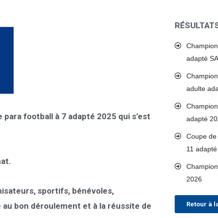
RÉSULTAT
Championn
adapté S
Championn
adulte ad
Championn
para football à 7 adapté 2025 qui s’est
adapté 2
Coupe de 
11 adapté
at.
Championn
2026
sateurs, sportifs, bénévoles,
Retour à l
 au bon déroulement et à la réussite de