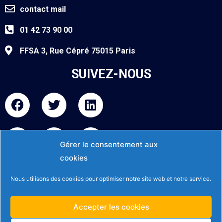
contact mail
01 42 73 90 00
FFSA 3, Rue Cépré 75015 Paris
SUIVEZ-NOUS
F
T
L
a
w
i
c
i
n
I
Y
F
e
t
k
n
o
l
Gérer le consentement aux
b
t
e
s
u
i
o
e
d
cookies
INFOS
t
t
c
o
r
i
a
u
k
Nous utilisons des cookies pour optimiser notre site web et notre service.
k
n
g
b
r
Mentions légales et politique de confidentialité
r
e
Accepter les cookies
a