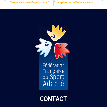
Coupe Nationale Espoirs para football à 7 adapté 2025
Championnat de France para tir à l’arc adapté 2025
CONTACT