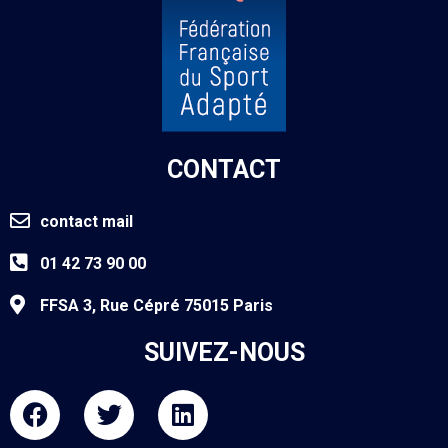
CONTACT
contact mail
01 42 73 90 00
FFSA 3, Rue Cépré 75015 Paris
SUIVEZ-NOUS
F
T
L
a
w
i