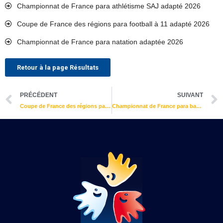
Championnat de France para athlétisme SAJ adapté 2026
Coupe de France des régions para football à 11 adapté 2026
Championnat de France para natation adaptée 2026
Retour à la page Résultats
Précédent
PRÉCÉDENT
SUIVANT
Coupe de France des régions para football à 11 adapté 2023
Championnat de France para basket-ball adapté 2023