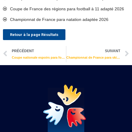
Coupe de France des régions para football à 11 adapté 2026
Championnat de France para natation adaptée 2026
Retour à la page Résultats
Précédent
PRÉCÉDENT
SUIVANT
Coupe nationale espoirs para football à 7 adapté 2022
Championnat de France para ski nordique adapté 2022