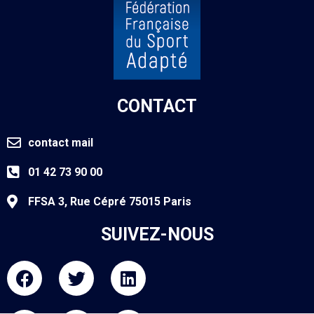
CONTACT
contact mail
01 42 73 90 00
FFSA 3, Rue Cépré 75015 Paris
SUIVEZ-NOUS
F
T
L
a
w
i
c
i
n