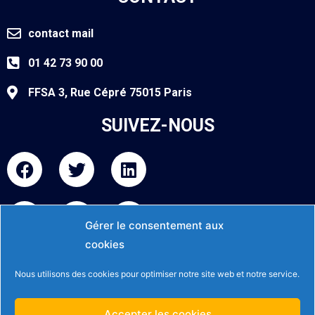
contact mail
01 42 73 90 00
FFSA 3, Rue Cépré 75015 Paris
SUIVEZ-NOUS
F
T
L
a
w
i
c
i
n
I
Y
F
e
t
k
n
o
l
Gérer le consentement aux
b
t
e
s
u
i
o
e
d
cookies
INFOS
t
t
c
o
r
i
Nous utilisons des cookies pour optimiser notre site web et notre service.
a
u
k
k
n
g
b
r
Mentions légales et politique de confidentialité
r
e
Accepter les cookies