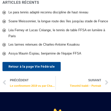
ARTICLES RÉCENTS
Le para tennis adapté reconnu discipline de haut niveau
Soane Meissonnier, la longue route des îles jusqu'au stade de France
Léa Ferney et Lucas Créange, le tennis de table FFSA en lumière à
Paris
Les larmes retenues de Charles-Antoine Kouakou
Assya Maurin Espiau, benjamine de l'équipe FFSA
Retour à la page Vie Fédérale
Précédent
PRÉCÉDENT
SUIVANT
Le confinement 2019 vu par Charles-Antoine KOUAKOU
Timothé Ivaldi – Portrait