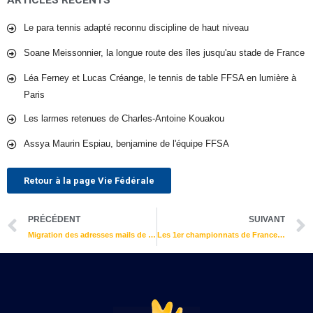
Le para tennis adapté reconnu discipline de haut niveau
Soane Meissonnier, la longue route des îles jusqu'au stade de France
Léa Ferney et Lucas Créange, le tennis de table FFSA en lumière à
Paris
Les larmes retenues de Charles-Antoine Kouakou
Assya Maurin Espiau, benjamine de l'équipe FFSA
Retour à la page Vie Fédérale
Précédent
PRÉCÉDENT
SUIVANT
Migration des adresses mails de la FFSA
Les 1er championnats de France entièrement connectés !