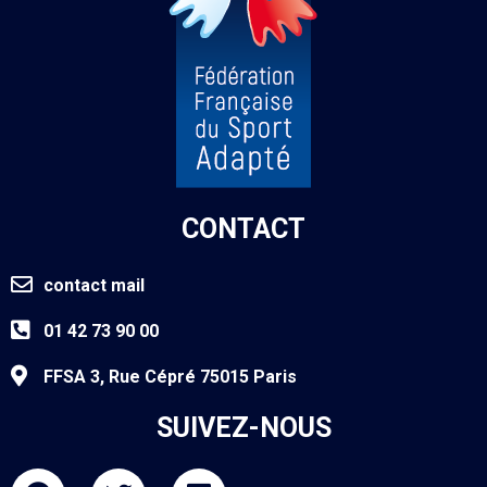
CONTACT
contact mail
01 42 73 90 00
FFSA 3, Rue Cépré 75015 Paris
SUIVEZ-NOUS
F
T
L