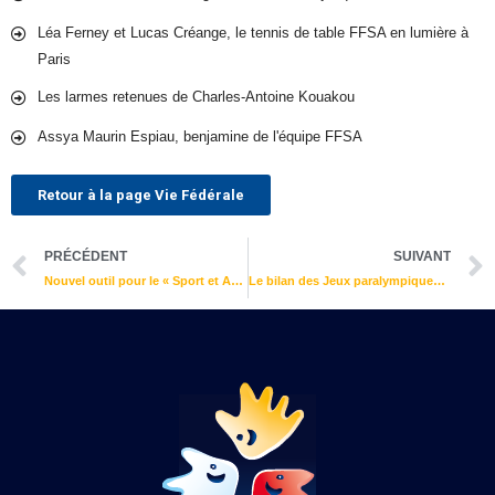
Léa Ferney et Lucas Créange, le tennis de table FFSA en lumière à
Paris
Les larmes retenues de Charles-Antoine Kouakou
Assya Maurin Espiau, benjamine de l'équipe FFSA
Retour à la page Vie Fédérale
Précédent
PRÉCÉDENT
SUIVANT
Nouvel outil pour le « Sport et Autisme »
Le bilan des Jeux paralympiques de Tokyo