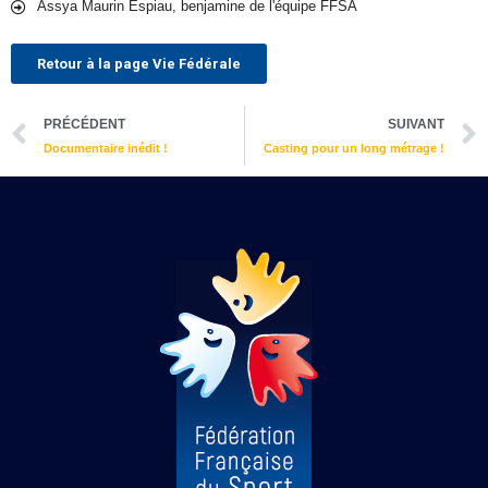
Assya Maurin Espiau, benjamine de l'équipe FFSA
Retour à la page Vie Fédérale
Précédent
PRÉCÉDENT
SUIVANT
Documentaire inédit !
Casting pour un long métrage !