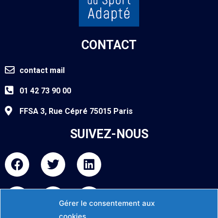
CONTACT
contact mail
01 42 73 90 00
FFSA 3, Rue Cépré 75015 Paris
SUIVEZ-NOUS
F
T
L
a
w
i
c
i
n
I
Y
F
e
t
k
n
o
l
Gérer le consentement aux
b
t
e
s
u
i
cookies