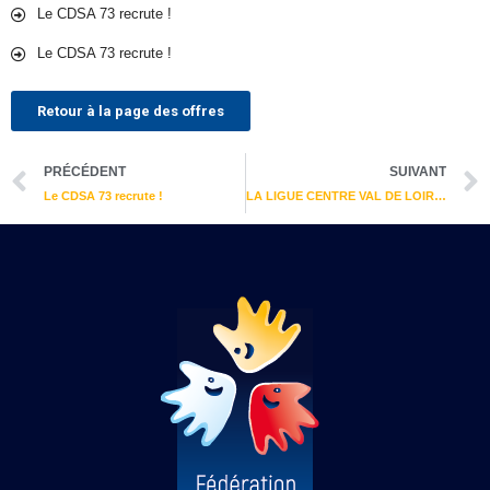
Le CDSA 73 recrute !
Le CDSA 73 recrute !
Retour à la page des offres
Précédent
PRÉCÉDENT
SUIVANT
Le CDSA 73 recrute !
LA LIGUE CENTRE VAL DE LOIRE RECRUTE!