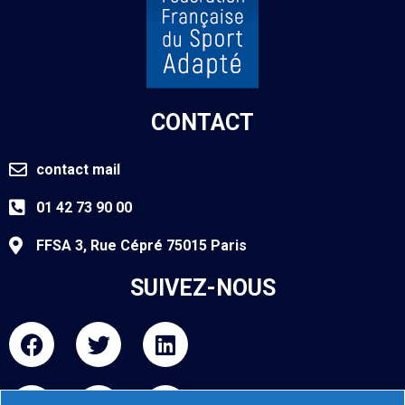
CONTACT
contact mail
01 42 73 90 00
FFSA 3, Rue Cépré 75015 Paris
SUIVEZ-NOUS
F
T
L
a
w
i
c
i
n
I
Y
F
e
t
k