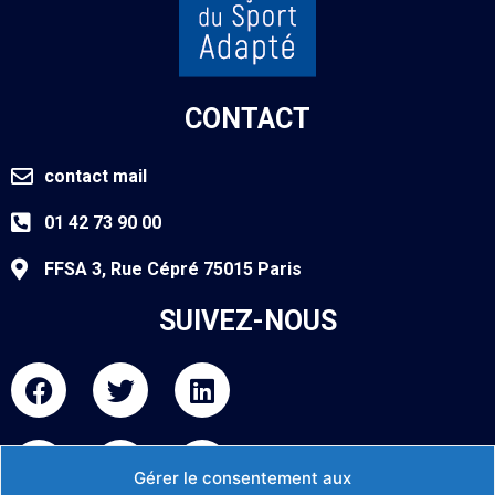
CONTACT
contact mail
01 42 73 90 00
FFSA 3, Rue Cépré 75015 Paris
SUIVEZ-NOUS
F
T
L
a
w
i
c
i
n
I
Y
F
e
t
k
n
o
l
Gérer le consentement aux
b
t
e