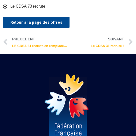
Le CDSA 73 recrute !
Retour à la page des offres
Précédent
PRÉCÉDENT
SUIVANT
LE CDSA 61 recrute en remplacement pour congé maternité !
Le CDSA 31 recrute !