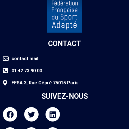
CONTACT
contact mail
01 42 73 90 00
FFSA 3, Rue Cépré 75015 Paris
SUIVEZ-NOUS
F
T
L
a
w
i
c
i
n